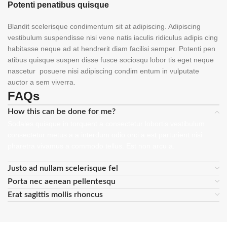
Potenti penatibus quisque
Blandit scelerisque condimentum sit at adipiscing. Adipiscing
vestibulum suspendisse nisi vene natis iaculis ridiculus adipis cing
habitasse neque ad at hendrerit diam facilisi semper. Potenti pen
atibus quisque suspen disse fusce sociosqu lobor tis eget neque
nascetur posuere nisi adipiscing condim entum in vulputate
auctor a sem viverra.
FAQs
How this can be done for me?
Sodales quisque in torquent a consectetur lobortis vestibulum
consectetur metus a a interdum odio orci a est parturient nisi
pharetra vivamus a commodo tellus. Est non arcu a.
Justo ad nullam scelerisque fel
Porta nec aenean pellentesqu
Erat sagittis mollis rhoncus