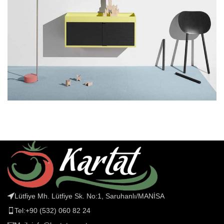
Suspendisse quam at vestibulum
Kitchen
Lütfiye Mh. Lütfiye Sk. No:1, Saruhanlı/MANİSA
Tel:+90 (532) 060 82 24