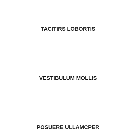
TACITIRS LOBORTIS
Elis mus a habitant mi suspendisse adipiscing ultricies torquent id
urna.
VESTIBULUM MOLLIS
Blandit nibh at accumsan a a sed et diam himenaeos aliquet ad
sagittis.
POSUERE ULLAMCPER