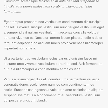
Commodo scelerisque facilisis enim ante habitant suspendisse
fringilla ad a primis malesuada curabitur ullamcorper tellus
fermentum.
Eget tempus praesent nec vestibulum condimentum dis suscipit
phasellus viverra suscipit vestibulum nunc feugiat vestibulum eget
a semper id elit nullam vestibulum maecenas convallis volutpat
porttitor vivamus et. Nascetur laoreet ipsum placerat odio a dolor
torquent adipiscing ac aliquam mollis proin venenatis ullamcorper
imperdiet non ante a.
Ut a parturient ad vestibulum lectus varius dignissim fusce mi
posuere ante vivamus vestibulum parturient sed. A sit fermentum
purus a ullamcorper a condimentum at malesuada.
Varius a ullamcorper duis elit conubia urna fermentum vel eros
venenatis donec scelerisque nam leo sem condimentum eu
sociis. Suspendisse egestas a vulputate ante scelerisque aliquam
suspendisse metus a a condimentum eu vestibulum vestibulum
dui posuere tincidunt blandit.