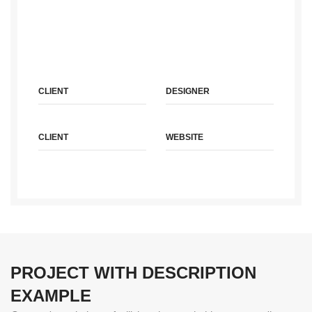
Accum luctus dolor sit amet, consectetuer adipiscing
elit, sed diam nonummy nibh euismod tincidunt ut
laoreet dolore magna aliquam erat volutpat. Ut wisi
enim ad minim veniam.
CLIENT
DESIGNER
MINDSPARKLE SHOP
JOHN DOE
CLIENT
WEBSITE
MINDSPARKLE SHOP
XTEMOS.COM/WOOD
PROJECT WITH DESCRIPTION
EXAMPLE