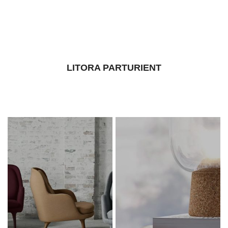
Vestibulum feugiat a volutpat dis cum primis ultricies massa taciti
lobortis.
LITORA PARTURIENT
Egestas a mi a faucibus vestibulum vestibulum nam
aliquet adipiscing.