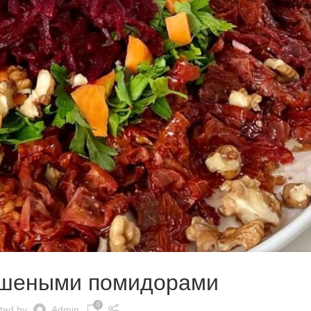
ушеными помидорами
0
ted by
Admin