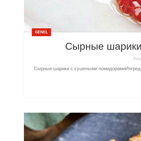
GENEL
Сырные шарики
Pos
Сырные шарики с сушеными помидорамиИнгредие