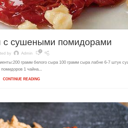
 с сушеными помидорами
0
ted by
Admin
нты:200 грамм белого сыра 100 грамм сыра лабне 6-7 штук с
помидоров 1 чайна...
CONTINUE READING