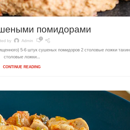
ушеными помидорами
0
ted by
Admin
чищенного) 5-6 штук сушеных помидоров 2 столовые ложки тахин
столовые ложки...
CONTINUE READING