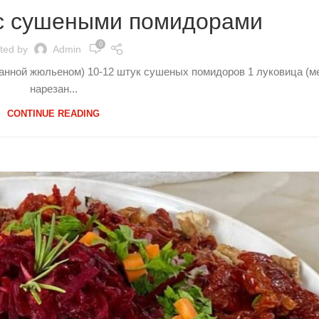
 с сушеными помидорами
0
ted by
Admin
занной жюльеном) 10-12 штук сушеных помидоров 1 луковица (м
нарезан...
CONTINUE READING