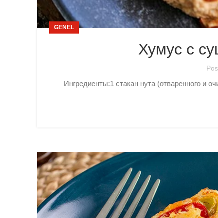
GENEL
Хумус с с
Pos
Ингредиенты:1 стакан нута (отваренного и о