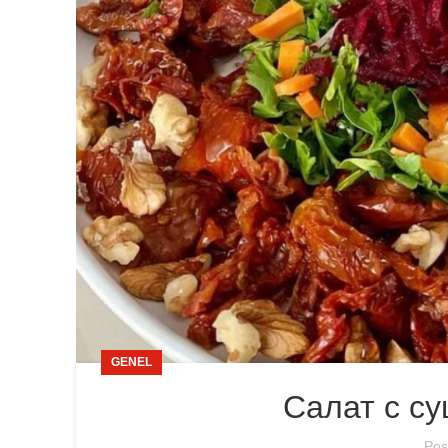
GENEL
Салат с с
Pos